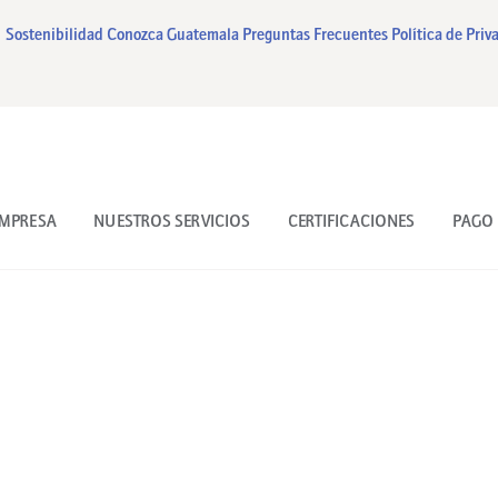
INICIO
Sostenibilidad
Conozca Guatemala
Preguntas Frecuentes
Política de Priv
NUESTRA EMPRESA
NUESTROS SERVICIOS
CERTIFICACIONES
EMPRESA
NUESTROS SERVICIOS
CERTIFICACIONES
PAGO 
PAGO EN LINEA
CONTACTO