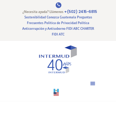
+(502) 2415-6815
¿Necesita ayuda? Llámenos
Sostenibilidad
Conozca Guatemala
Preguntas
Frecuentes
Política de Privacidad
Política
Anticorrupción y Antisoborno
FIDI ABC CHARTER
INICIO
FIDI ATC
NUESTRA EMPRESA
NUESTROS SERVICIOS
CERTIFICACIONES
PAGO EN LINEA
CONTACTO