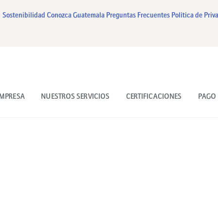
INICIO
Sostenibilidad
Conozca Guatemala
Preguntas Frecuentes
Política de Priv
NUESTRA EMPRESA
NUESTROS SERVICIOS
CERTIFICACIONES
EMPRESA
NUESTROS SERVICIOS
CERTIFICACIONES
PAGO 
PAGO EN LINEA
CONTACTO