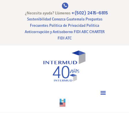
+(502) 2415-6815
¿Necesita ayuda? Llámenos
Sostenibilidad
Conozca Guatemala
Preguntas
Frecuentes
Política de Privacidad
Política
Anticorrupción y Antisoborno
FIDI ABC CHARTER
INICIO
FIDI ATC
NUESTRA EMPRESA
NUESTROS SERVICIOS
CERTIFICACIONES
PAGO EN LINEA
CONTACTO