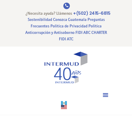
+(502) 2415-6815
¿Necesita ayuda? Llámenos
Sostenibilidad
Conozca Guatemala
Preguntas
Frecuentes
Política de Privacidad
Política
Anticorrupción y Antisoborno
FIDI ABC CHARTER
INICIO
FIDI ATC
NUESTRA EMPRESA
NUESTROS SERVICIOS
CERTIFICACIONES
PAGO EN LINEA
CONTACTO