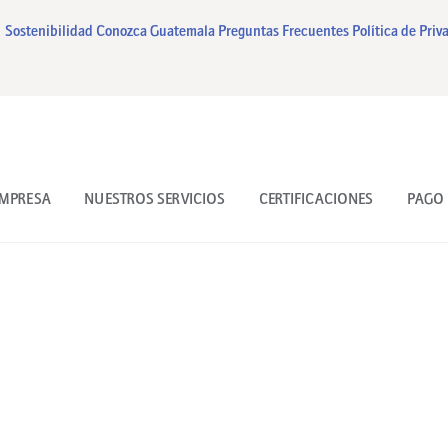
INICIO
Sostenibilidad
Conozca Guatemala
Preguntas Frecuentes
Política de Priv
NUESTRA EMPRESA
NUESTROS SERVICIOS
CERTIFICACIONES
EMPRESA
NUESTROS SERVICIOS
CERTIFICACIONES
PAGO 
PAGO EN LINEA
CONTACTO