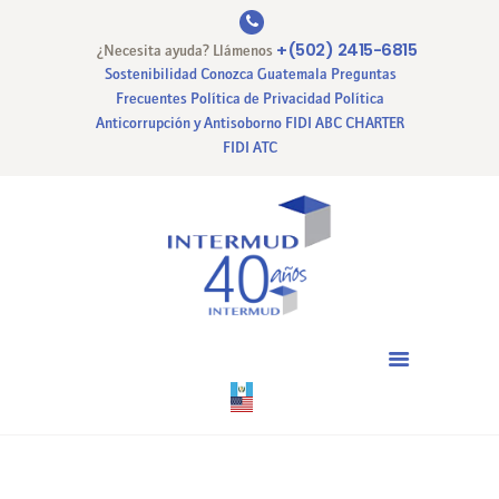
+(502) 2415-6815
¿Necesita ayuda? Llámenos
Sostenibilidad
Conozca Guatemala
Preguntas
Frecuentes
Política de Privacidad
Política
Anticorrupción y Antisoborno
FIDI ABC CHARTER
INICIO
FIDI ATC
NUESTRA EMPRESA
NUESTROS SERVICIOS
CERTIFICACIONES
PAGO EN LINEA
CONTACTO