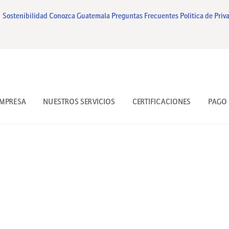
INICIO
Sostenibilidad
Conozca Guatemala
Preguntas Frecuentes
Política de Priv
NUESTRA EMPRESA
NUESTROS SERVICIOS
CERTIFICACIONES
EMPRESA
NUESTROS SERVICIOS
CERTIFICACIONES
PAGO 
PAGO EN LINEA
CONTACTO