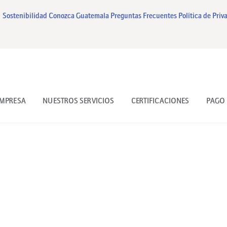
INICIO
Sostenibilidad
Conozca Guatemala
Preguntas Frecuentes
Política de Priv
NUESTRA EMPRESA
NUESTROS SERVICIOS
CERTIFICACIONES
EMPRESA
NUESTROS SERVICIOS
CERTIFICACIONES
PAGO 
PAGO EN LINEA
CONTACTO