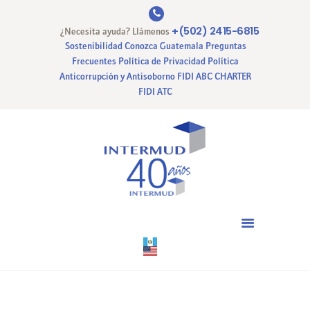
+(502) 2415-6815
¿Necesita ayuda? Llámenos
Sostenibilidad
Conozca Guatemala
Preguntas
Frecuentes
Política de Privacidad
Política
Anticorrupción y Antisoborno
FIDI ABC CHARTER
INICIO
FIDI ATC
NUESTRA EMPRESA
NUESTROS SERVICIOS
CERTIFICACIONES
PAGO EN LINEA
CONTACTO