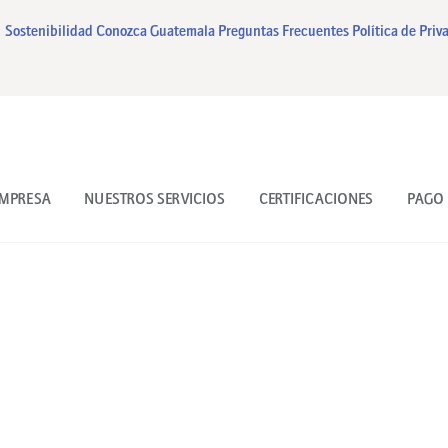
INICIO
Sostenibilidad
Conozca Guatemala
Preguntas Frecuentes
Política de Priv
NUESTRA EMPRESA
NUESTROS SERVICIOS
CERTIFICACIONES
EMPRESA
NUESTROS SERVICIOS
CERTIFICACIONES
PAGO 
PAGO EN LINEA
CONTACTO