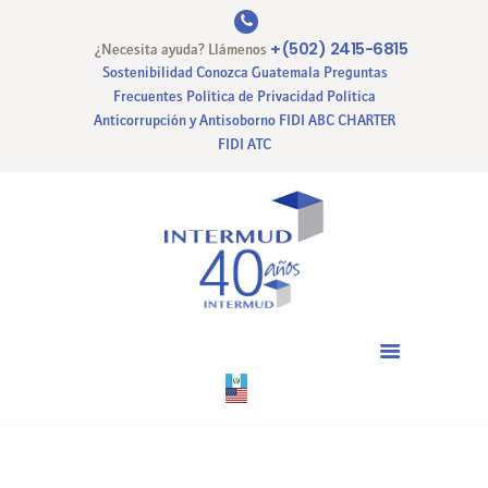
+(502) 2415-6815
¿Necesita ayuda? Llámenos
Sostenibilidad
Conozca Guatemala
Preguntas
Frecuentes
Política de Privacidad
Política
Anticorrupción y Antisoborno
FIDI ABC CHARTER
INICIO
FIDI ATC
NUESTRA EMPRESA
NUESTROS SERVICIOS
CERTIFICACIONES
PAGO EN LINEA
CONTACTO