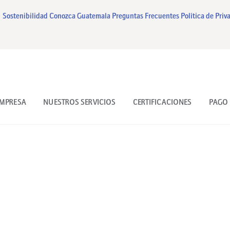
INICIO
Sostenibilidad
Conozca Guatemala
Preguntas Frecuentes
Política de Priv
NUESTRA EMPRESA
NUESTROS SERVICIOS
CERTIFICACIONES
EMPRESA
NUESTROS SERVICIOS
CERTIFICACIONES
PAGO 
PAGO EN LINEA
CONTACTO