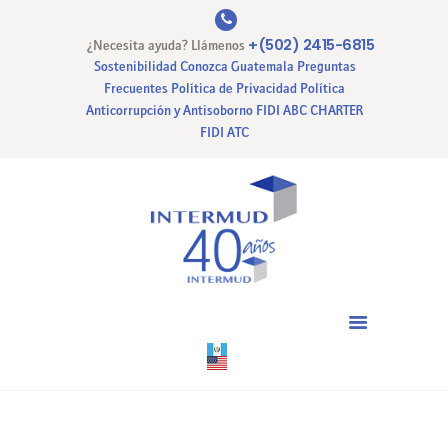
+(502) 2415-6815
¿Necesita ayuda? Llámenos
Sostenibilidad
Conozca Guatemala
Preguntas
Frecuentes
Política de Privacidad
Política
Anticorrupción y Antisoborno
FIDI ABC CHARTER
INICIO
FIDI ATC
NUESTRA EMPRESA
NUESTROS SERVICIOS
CERTIFICACIONES
PAGO EN LINEA
CONTACTO