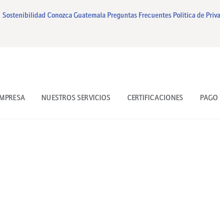
INICIO
Sostenibilidad
Conozca Guatemala
Preguntas Frecuentes
Política de Priv
NUESTRA EMPRESA
NUESTROS SERVICIOS
CERTIFICACIONES
EMPRESA
NUESTROS SERVICIOS
CERTIFICACIONES
PAGO 
PAGO EN LINEA
CONTACTO