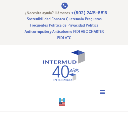
+(502) 2415-6815
¿Necesita ayuda? Llámenos
Sostenibilidad
Conozca Guatemala
Preguntas
Frecuentes
Política de Privacidad
Política
Anticorrupción y Antisoborno
FIDI ABC CHARTER
INICIO
FIDI ATC
NUESTRA EMPRESA
NUESTROS SERVICIOS
CERTIFICACIONES
PAGO EN LINEA
CONTACTO