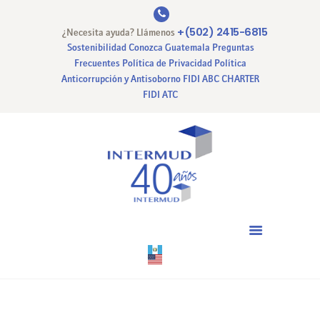
+(502) 2415-6815
¿Necesita ayuda? Llámenos
Sostenibilidad
Conozca Guatemala
Preguntas
Frecuentes
Política de Privacidad
Política
Anticorrupción y Antisoborno
FIDI ABC CHARTER
INICIO
FIDI ATC
NUESTRA EMPRESA
NUESTROS SERVICIOS
CERTIFICACIONES
PAGO EN LINEA
CONTACTO