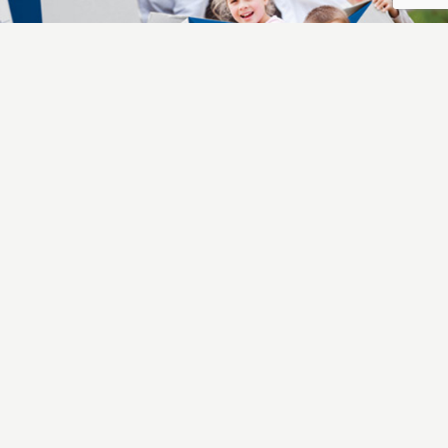
Contact-baner
21
Mar, 2018
Wednesday
lacma
Posted by
admin_aw
0
0