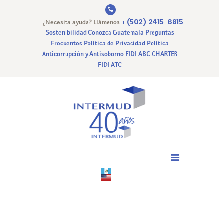
+(502) 2415-6815
¿Necesita ayuda? Llámenos
Sostenibilidad
Conozca Guatemala
Preguntas
Frecuentes
Política de Privacidad
Política
Anticorrupción y Antisoborno
FIDI ABC CHARTER
INICIO
FIDI ATC
NUESTRA EMPRESA
NUESTROS SERVICIOS
CERTIFICACIONES
PAGO EN LINEA
CONTACTO