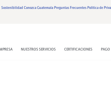
INICIO
Sostenibilidad
Conozca Guatemala
Preguntas Frecuentes
Política de Priv
NUESTRA EMPRESA
NUESTROS SERVICIOS
CERTIFICACIONES
EMPRESA
NUESTROS SERVICIOS
CERTIFICACIONES
PAGO 
PAGO EN LINEA
CONTACTO