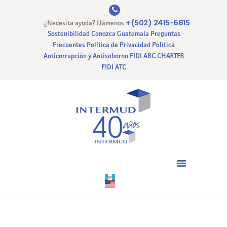
+(502) 2415-6815
¿Necesita ayuda? Llámenos
Sostenibilidad
Conozca Guatemala
Preguntas
Frecuentes
Política de Privacidad
Política
Anticorrupción y Antisoborno
FIDI ABC CHARTER
INICIO
FIDI ATC
NUESTRA EMPRESA
NUESTROS SERVICIOS
CERTIFICACIONES
PAGO EN LINEA
CONTACTO