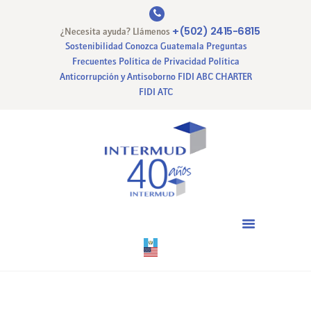
+(502) 2415-6815
¿Necesita ayuda? Llámenos
Sostenibilidad
Conozca Guatemala
Preguntas
Frecuentes
Política de Privacidad
Política
Anticorrupción y Antisoborno
FIDI ABC CHARTER
INICIO
FIDI ATC
NUESTRA EMPRESA
NUESTROS SERVICIOS
CERTIFICACIONES
PAGO EN LINEA
CONTACTO