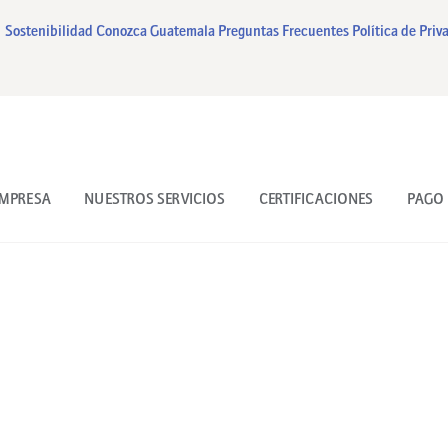
INICIO
Sostenibilidad
Conozca Guatemala
Preguntas Frecuentes
Política de Priv
NUESTRA EMPRESA
NUESTROS SERVICIOS
CERTIFICACIONES
EMPRESA
NUESTROS SERVICIOS
CERTIFICACIONES
PAGO 
PAGO EN LINEA
CONTACTO