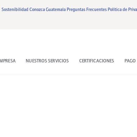
INICIO
Sostenibilidad
Conozca Guatemala
Preguntas Frecuentes
Política de Priv
NUESTRA EMPRESA
NUESTROS SERVICIOS
CERTIFICACIONES
EMPRESA
NUESTROS SERVICIOS
CERTIFICACIONES
PAGO 
PAGO EN LINEA
CONTACTO