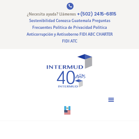
+(502) 2415-6815
¿Necesita ayuda? Llámenos
Sostenibilidad
Conozca Guatemala
Preguntas
Frecuentes
Política de Privacidad
Política
Anticorrupción y Antisoborno
FIDI ABC CHARTER
INICIO
FIDI ATC
NUESTRA EMPRESA
NUESTROS SERVICIOS
CERTIFICACIONES
PAGO EN LINEA
CONTACTO