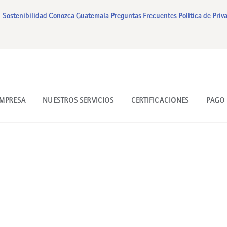
INICIO
Sostenibilidad
Conozca Guatemala
Preguntas Frecuentes
Política de Priv
NUESTRA EMPRESA
NUESTROS SERVICIOS
CERTIFICACIONES
EMPRESA
NUESTROS SERVICIOS
CERTIFICACIONES
PAGO 
PAGO EN LINEA
CONTACTO