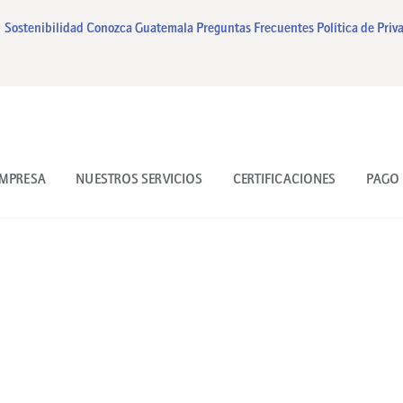
INICIO
Sostenibilidad
Conozca Guatemala
Preguntas Frecuentes
Política de Priv
NUESTRA EMPRESA
NUESTROS SERVICIOS
CERTIFICACIONES
EMPRESA
NUESTROS SERVICIOS
CERTIFICACIONES
PAGO 
PAGO EN LINEA
CONTACTO