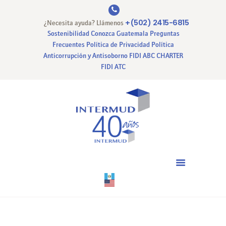
+(502) 2415-6815
¿Necesita ayuda? Llámenos
Sostenibilidad
Conozca Guatemala
Preguntas
Frecuentes
Política de Privacidad
Política
Anticorrupción y Antisoborno
FIDI ABC CHARTER
INICIO
FIDI ATC
NUESTRA EMPRESA
NUESTROS SERVICIOS
CERTIFICACIONES
PAGO EN LINEA
CONTACTO