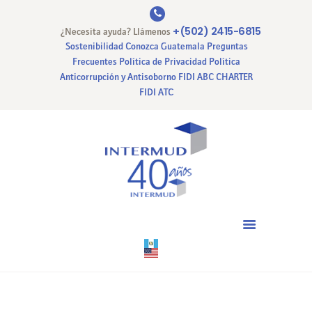
+(502) 2415-6815
¿Necesita ayuda? Llámenos
Sostenibilidad
Conozca Guatemala
Preguntas
Frecuentes
Política de Privacidad
Política
Anticorrupción y Antisoborno
FIDI ABC CHARTER
INICIO
FIDI ATC
NUESTRA EMPRESA
NUESTROS SERVICIOS
CERTIFICACIONES
PAGO EN LINEA
CONTACTO