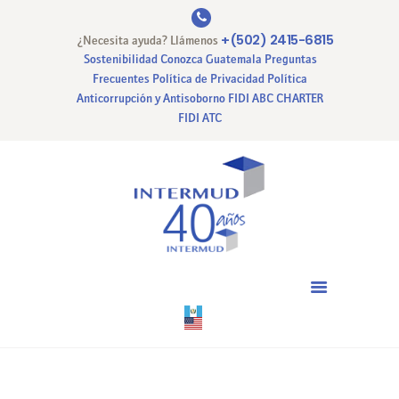
+(502) 2415-6815
¿Necesita ayuda? Llámenos
Sostenibilidad
Conozca Guatemala
Preguntas
Frecuentes
Política de Privacidad
Política
Anticorrupción y Antisoborno
FIDI ABC CHARTER
INICIO
FIDI ATC
NUESTRA EMPRESA
NUESTROS SERVICIOS
CERTIFICACIONES
PAGO EN LINEA
CONTACTO