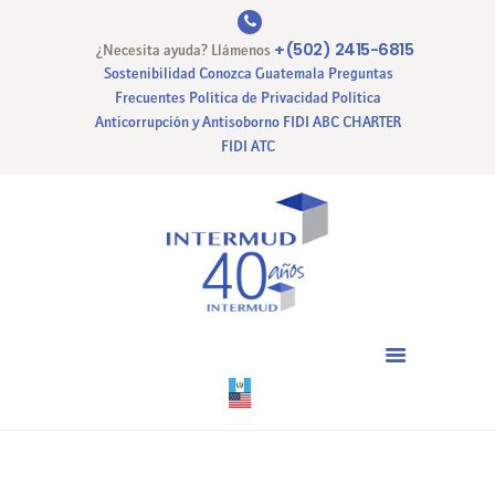
+(502) 2415-6815
¿Necesita ayuda? Llámenos
Sostenibilidad
Conozca Guatemala
Preguntas
Frecuentes
Política de Privacidad
Política
Anticorrupción y Antisoborno
FIDI ABC CHARTER
INICIO
FIDI ATC
NUESTRA EMPRESA
NUESTROS SERVICIOS
CERTIFICACIONES
PAGO EN LINEA
CONTACTO