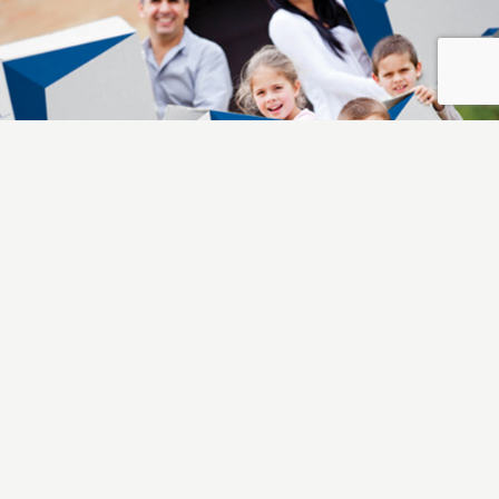
Elimine el estrés de mudarse
Tips de Mudanza
Inmigración
¡Planifique!